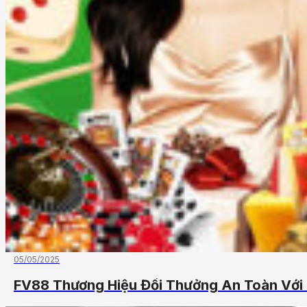
05/05/2025
FV88 Thương Hiệu Đổi Thưởng An Toàn Với