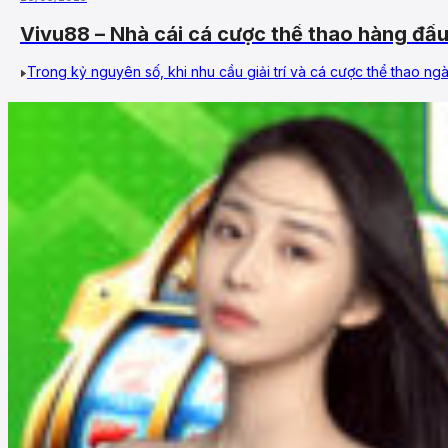
Vivu88 – Nhà cái cá cược thể thao hàng đầu 
Trong kỷ nguyên số, khi nhu cầu giải trí và cá cược thể thao ngày