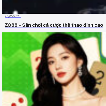
20/05/2025
ZO88 – Sân chơi cá cược thể thao đỉnh cao