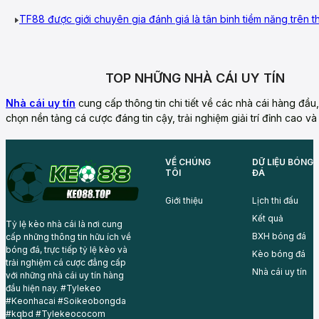
TF88 được giới chuyên gia đánh giá là tân binh tiềm năng trên th
TOP NHỮNG NHÀ CÁI UY TÍN
Nhà cái uy tín
cung cấp thông tin chi tiết về các nhà cái hàng đầ
chọn nền tảng cá cược đáng tin cậy, trải nghiệm giải trí đỉnh cao và
VỀ CHÚNG
DỮ LIỆU BÓNG
TÔI
ĐÁ
Giới thiệu
Lịch thi đấu
Kết quả
Tỷ lệ kèo nhà cái là nơi cung
BXH bóng đá
cấp những thông tin hữu ích về
bóng đá, trực tiếp tỷ lệ kèo và
Kèo bóng đá
trải nghiệm cá cược đẳng cấp
Nhà cái uy tín
với những nhà cái uy tín hàng
đầu hiện nay. #Tylekeo
#Keonhacai #Soikeobongda
#kqbd #Tylekeococom