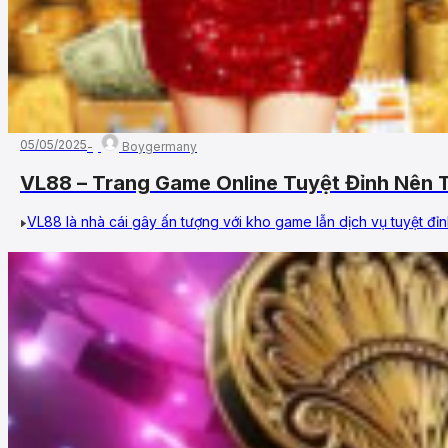
05/05/2025
Boygermany
VL88 – Trang Game Online Tuyệt Đỉnh Nên 
VL88 là nhà cái gây ấn tượng với kho game lẫn dịch vụ tuyệt đỉn