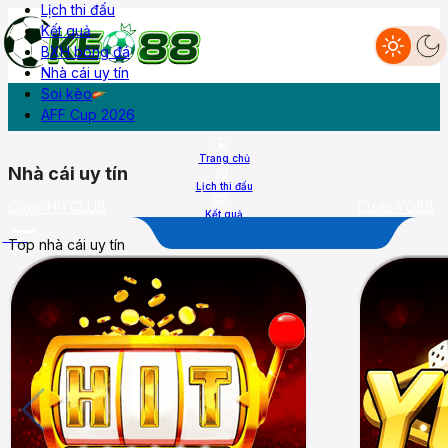
Lịch thi đấu
Kết quả
BXH bóng đá
Nhà cái uy tín
Livescore
Lịch thi đấu
Kết quả
BXH
Diễn đàn
Soi kèo
AFF Cup 2026
Trang chủ
Nhà cái uy tín
Lịch thi đấu
Cược HITCLUB
Cược YO88
Kết quả
More
Top nhà cái uy tín