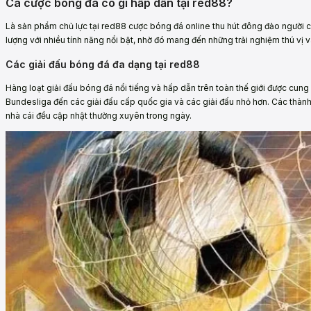
Cá cược bóng đá có gì hấp dẫn tại red88?
Là sản phẩm chủ lực tại red88 cược bóng đá online thu hút đông đảo người c
lượng với nhiều tính năng nổi bật, nhờ đó mang đến những trải nghiệm thú vị v
Các giải đấu bóng đá đa dạng tại red88
Hàng loạt giải đấu bóng đá nổi tiếng và hấp dẫn trên toàn thế giới được cung
Bundesliga đến các giải đấu cấp quốc gia và các giải đấu nhỏ hơn. Các thành
nhà cái đều cập nhật thường xuyên trong ngày.