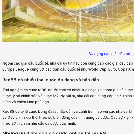
Đa dạng các giải đấu bóng
Ngoài các giải đấu quốc tế, nhà cái uy tín này còn cung cấp các giải đấu cấ
Europa League cùng với các trận đấu quốc tế như World Cup, Euro, Copa Am
Red88 có nhiều loại cược đa dạng và hấp dẫn
Trải nghiệm cá cược re88, người chơi có nhiều lựa chọn khi tham gia cá cược
cược tỷ số chính xác và cược 1×2. Ngoài ra,
nhà cái
còn cung cấp nhiều hình t
thích và chiến lược phù hợp.
Red88 có tỷ lệ cược bóng đá rất hấp dẫn và cạnh tranh so với các nhà cái khác
và điều chỉnh kịp thời theo sự biến động của thị trường cá cược. Các sự kiện 
theo sở thích và nhu cầu cá cược của mình.
Những ưu điểm của cá cược online tại red88