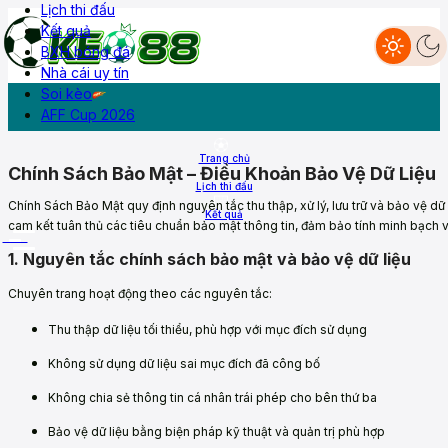
Lịch thi đấu
Kết quả
BXH bóng đá
Nhà cái uy tín
Livescore
Lịch thi đấu
Kết quả
BXH
Diễn đàn
Soi kèo
AFF Cup 2026
Trang chủ
Chính Sách Bảo Mật – Điều Khoản Bảo Vệ Dữ Liệu
Lịch thi đấu
Chính Sách Bảo Mật quy định nguyên tắc thu thập, xử lý, lưu trữ và bảo vệ dữ
Kết quả
cam kết tuân thủ các tiêu chuẩn bảo mật thông tin, đảm bảo tính minh bạch v
More
1. Nguyên tắc chính sách bảo mật và bảo vệ dữ liệu
Chuyên trang hoạt động theo các nguyên tắc:
Thu thập dữ liệu tối thiểu, phù hợp với mục đích sử dụng
Không sử dụng dữ liệu sai mục đích đã công bố
Không chia sẻ thông tin cá nhân trái phép cho bên thứ ba
Bảo vệ dữ liệu bằng biện pháp kỹ thuật và quản trị phù hợp