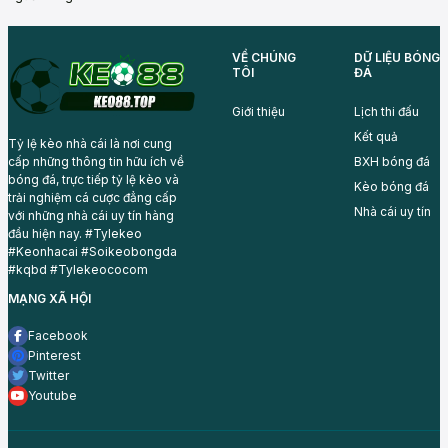
VỀ CHÚNG
DỮ LIỆU BÓNG
TÔI
ĐÁ
Giới thiệu
Lịch thi đấu
Kết quả
Tỷ lệ kèo nhà cái là nơi cung
BXH bóng đá
cấp những thông tin hữu ích về
bóng đá, trực tiếp tỷ lệ kèo và
Kèo bóng đá
trải nghiệm cá cược đẳng cấp
Nhà cái uy tín
với những nhà cái uy tín hàng
đầu hiện nay. #Tylekeo
#Keonhacai #Soikeobongda
#kqbd #Tylekeococom
MẠNG XÃ HỘI
Facebook
Pinterest
Twitter
Youtube