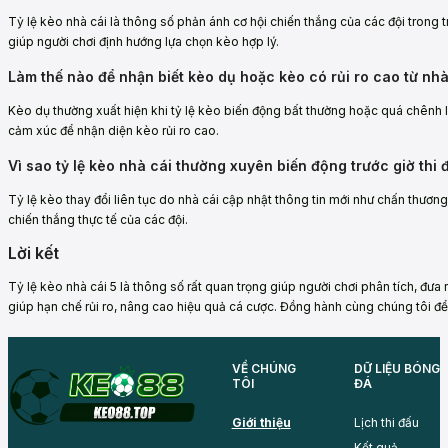
Tỷ lệ kèo nhà cái là thông số phản ánh cơ hội chiến thắng của các đội trong tr
giúp người chơi định hướng lựa chọn kèo hợp lý.
Làm thế nào để nhận biết kèo dụ hoặc kèo có rủi ro cao từ nhà
Kèo dụ thường xuất hiện khi tỷ lệ kèo biến động bất thường hoặc quá chênh l
cảm xúc để nhận diện kèo rủi ro cao.
Vì sao tỷ lệ kèo nhà cái thường xuyên biến động trước giờ thi 
Tỷ lệ kèo thay đổi liên tục do nhà cái cập nhật thông tin mới như chấn thương
chiến thắng thực tế của các đội.
Lời kết
Tỷ lệ kèo nhà cái 5 là thông số rất quan trọng giúp người chơi phân tích, đưa
giúp hạn chế rủi ro, nâng cao hiệu quả cá cược. Đồng hành cùng chúng tôi để
VỀ CHÚNG
DỮ LIỆU BÓNG
TÔI
ĐÁ
Giới thiệu
Lịch thi đấu
Kết quả