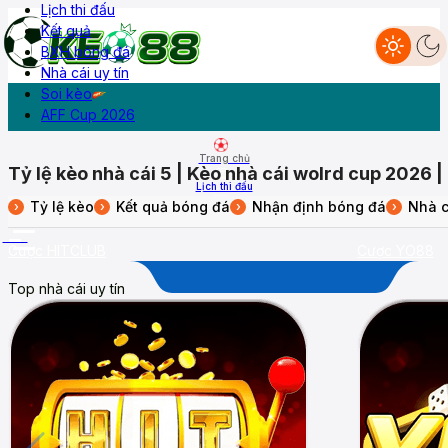
Lịch thi đấu
Kết quả
BXH bóng đá
Nhà cái uy tín
Livescore
Lịch thi đấu
Kết quả
BXH
Diễn đàn
Soi kèo
AFF Cup 2026
Trang chủ
Tỷ lệ kèo nhà cái 5 | Kèo nhà cái wolrd cup 2026 
Lịch thi đấu
Tỷ lệ kèo
Kết quả bóng đá
Nhận định bóng đá
Nhà c
›
›
›
›
Kết quả
More
Cược HITCLUB
Cược YO88
Top nhà cái uy tín