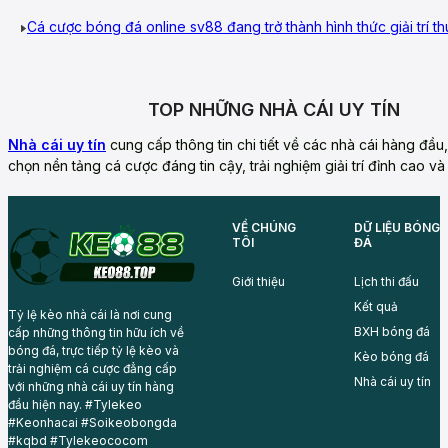
Cá cược bóng đá online sv88 đang trở thành hình thức giải trí th
TOP NHỮNG NHÀ CÁI UY TÍN
Nhà cái uy tín
cung cấp thông tin chi tiết về các nhà cái hàng đầ
chọn nền tảng cá cược đáng tin cậy, trải nghiệm giải trí đỉnh cao và
VỀ CHÚNG
DỮ LIỆU BÓNG
TÔI
ĐÁ
Giới thiệu
Lịch thi đấu
Kết quả
Tỷ lệ kèo nhà cái là nơi cung
BXH bóng đá
cấp những thông tin hữu ích về
bóng đá, trực tiếp tỷ lệ kèo và
Kèo bóng đá
trải nghiệm cá cược đẳng cấp
Nhà cái uy tín
với những nhà cái uy tín hàng
đầu hiện nay. #Tylekeo
#Keonhacai #Soikeobongda
#kqbd #Tylekeococom