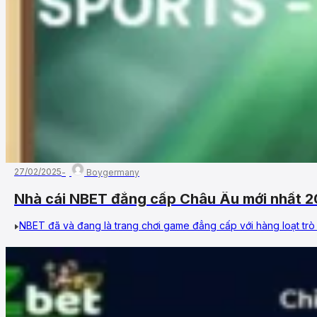
27/02/2025
Boygermany
Nhà cái NBET đẳng cấp Châu Âu mới nhất 
NBET đã và đang là trang chơi game đẳng cấp với hàng loạt trò ch