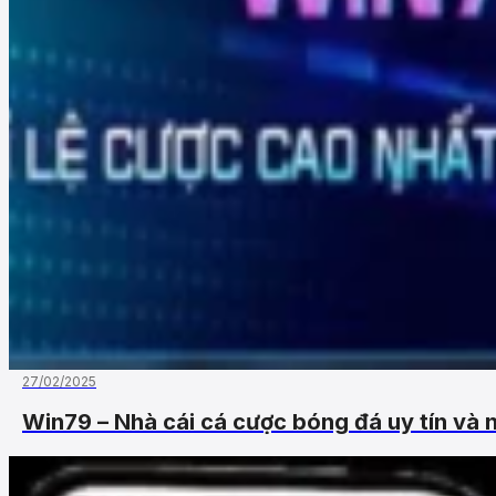
27/02/2025
Win79 – Nhà cái cá cược bóng đá uy tín và 