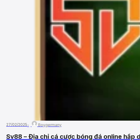
27/02/2025
Boygermany
Sv88 – Địa chỉ cá cược bóng đá online hấp d