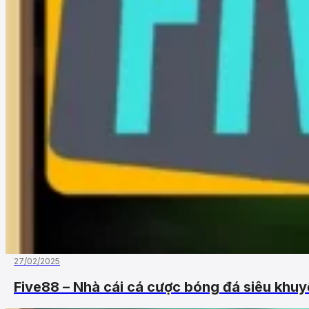
27/02/2025
Five88 – Nhà cái cá cược bóng đá siêu khu