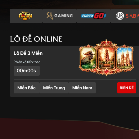
LÔ ĐỀ ONLINE
Lô Đề 3 Miền
Phiên xổ tiếp theo
00
m
:
00
s
Miền Bắc
Miền Trung
Miền Nam
BIÊN ĐỀ