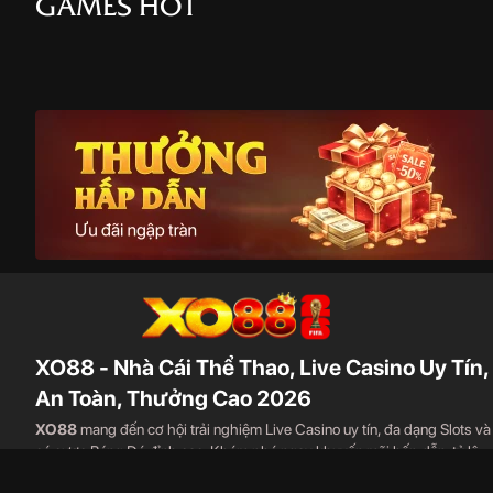
GAMES HOT
Tài Xỉu
5,755,621,303
9,137,780,989
5,755,621,303
253,569,200
1,654,969,072
XO88 - Nhà Cái Thể Thao, Live Casino Uy Tín,
An Toàn, Thưởng Cao 2026
XO88
mang đến cơ hội trải nghiệm Live Casino uy tín, đa dạng Slots và
cá cược Bóng Đá đỉnh cao. Khám phá ngay khuyến mãi hấp dẫn, tỷ lệ
kèo cao và đa dạng mức cược để săn thưởng cực lớn cùng
XO88
!