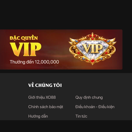
74,037,737,865
545,645,123
50,324,416
760,974,770
VỀ CHÚNG TÔI
Giới thiệu XO88
Quy định chung
Chính sách bảo mật
Điều khoản - Điều kiện
Hướng dẫn
Tin tức