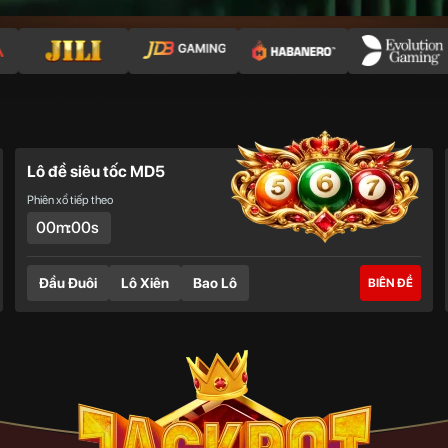
Lô đề siêu tốc MD5
Phiên xổ tiếp theo
00
m
:
00
s
Đầu Đuôi
Lô Xiên
Bao Lô
BIÊN ĐỀ