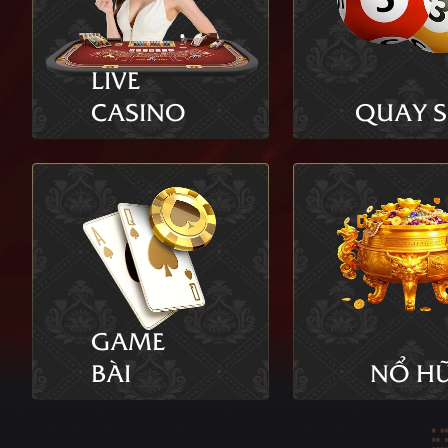
LIVE
CASINO
QUAY 
GAME
BÀI
NỔ H