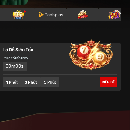
Lô Đề Siêu Tốc
Phiên xổ tiếp theo
00
m
:
00
s
1 Phút
3 Phút
5 Phút
BIÊN ĐỀ