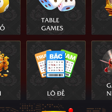
TABLE
SỐ
GAMES
G
Ũ
LÔ ĐỀ
N