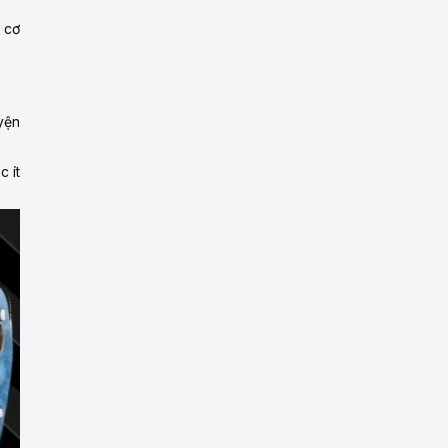
 cơ
uyện
 ít