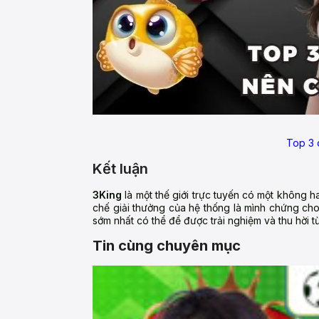
Top 3 
Kết luận
3King
là một thế giới trực tuyến có một không hai
chế giải thưởng của hệ thống là mình chứng cho
sớm nhất có thể để được trải nghiệm và thu hời 
Tin cùng chuyên mục