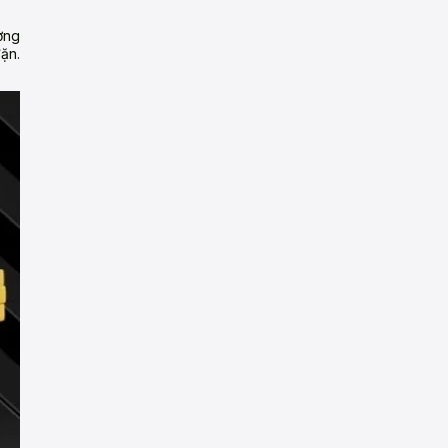
ờng
ặn.