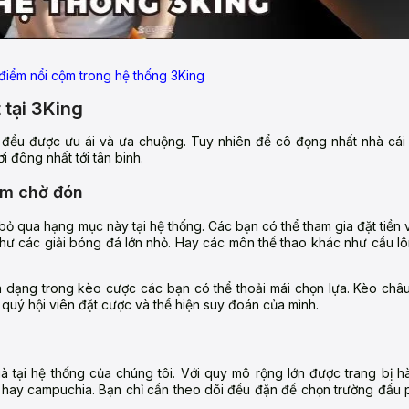
 điểm nổi cộm trong hệ thống 3King
 tại 3King
 đều được ưu ái và ưa chuộng. Tuy nhiên để cô đọng nhất nhà cái 
 đông nhất tới tân binh.
ơm chờ đón
bỏ qua hạng mục này tại hệ thống. Các bạn có thể tham gia đặt tiền 
hư các giải bóng đá lớn nhỏ. Hay các môn thể thao khác như cầu lô
a dạng trong kèo cược các bạn có thể thoải mái chọn lựa. Kèo châu
o quý hội viên đặt cược và thể hiện suy đoán của mình.
à tại hệ thống của chúng tôi. Với quy mô rộng lớn được trang bị h
o hay campuchia. Bạn chỉ cần theo dõi đều đặn để chọn trường đấu 