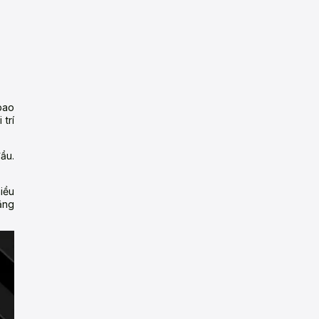
bao
trí
ầu.
iều
ẳng