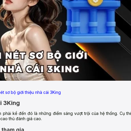
ét sơ bộ giới thiệu nhà cái 3King
ái 3King
phải kể đến đó là những điểm sáng vượt trội của hệ thống. Cụ thể
cao thủ đánh giá cao.
 tham gia