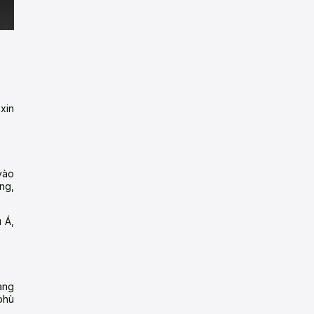
xin
vào
ng,
 Á,
àng
phù