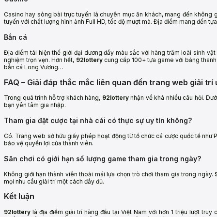
Casino hay sòng bài trực tuyến là chuyên mục ăn khách, mang đến không gia
tuyến với chất lượng hình ảnh Full HD, tốc độ mượt mà. Địa điểm mang đến tựa 
Bắn cá
Địa điểm tái hiện thế giới đại dương đầy màu sắc với hàng trăm loài sinh vật
nghiệm trọn vẹn. Hơn hết,
92lottery
cung cấp 100+ tựa game với bảng thanh t
bắn cá Long Vương…
FAQ – Giải đáp thắc mắc liên quan đến trang web giải trí 
Trong quá trình hỗ trợ khách hàng,
92lottery
nhận về khá nhiều câu hỏi. Dưới
bạn yên tâm gia nhập.
Tham gia đặt cược tại nhà cái có thực sự uy tín không?
Có. Trang web sở hữu giấy phép hoạt động từ tổ chức cá cược quốc tế nh
bảo vệ quyền lợi của thành viên.
Sân chơi có giới hạn số lượng game tham gia trong ngày?
Không giới hạn thành viên thoải mái lựa chọn trò chơi tham gia trong ngày.
mọi nhu cầu giải trí một cách đầy đủ.
Kết luận
92lottery
là địa điểm giải trí hàng đầu tại Việt Nam với hơn 1 triệu lượt tr