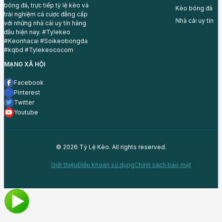
bóng đá, trực tiếp tỷ lệ kèo và
Kèo bóng đá
trải nghiệm cá cược đẳng cấp
Nhà cái uy tín
với những nhà cái uy tín hàng
đầu hiện nay. #Tylekeo
#Keonhacai #Soikeobongda
#kqbd #Tylekeococom
MẠNG XÃ HỘI
Facebook
Pinterest
Twitter
Youtube
© 2026 Tỷ Lệ Kèo. All rights reserved.
Giới thiệu
Điều khoản sử dụng
Chính sách bảo mật