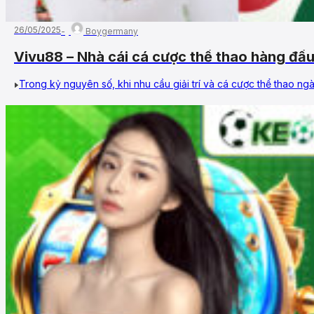
26/05/2025
Boygermany
Vivu88 – Nhà cái cá cược thể thao hàng đầu 
Trong kỷ nguyên số, khi nhu cầu giải trí và cá cược thể thao ngày