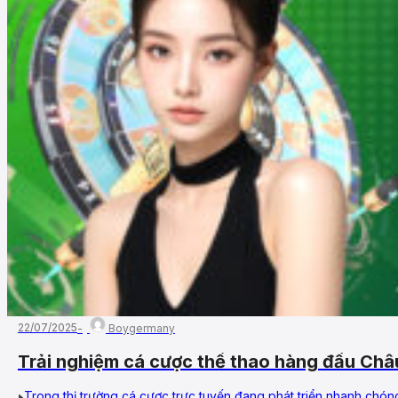
22/07/2025
Boygermany
Trải nghiệm cá cược thể thao hàng đầu Châu
Trong thị trường cá cược trực tuyến đang phát triển nhanh chóng