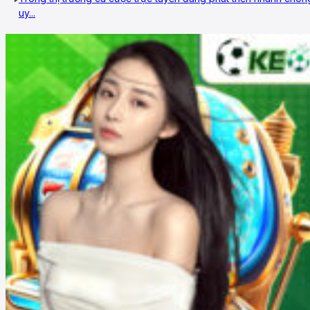
uy...