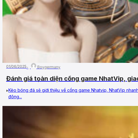
01/06/2025
Boygermany
Đánh giá toàn diện cổng game NhatVip, gia
tín hàng đầu
Kèo bóng đá sẽ giới thiệu về cổng game Nhatvip, NhatVip nhanh 
đông...