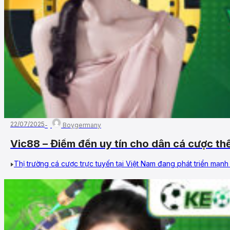
22/07/2025
Boygermany
Vic88 – Điểm đến uy tín cho dân cá cược th
Thị trường cá cược trực tuyến tại Việt Nam đang phát triển mạnh 