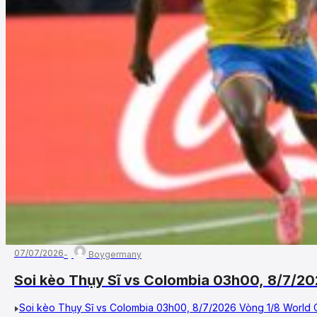
07/07/2026
Boygermany
Soi kèo Thụy Sĩ vs Colombia 03h00, 8/7/2
Soi kèo Thụy Sĩ vs Colombia 03h00, 8/7/2026 Vòng 1/8 World Cu