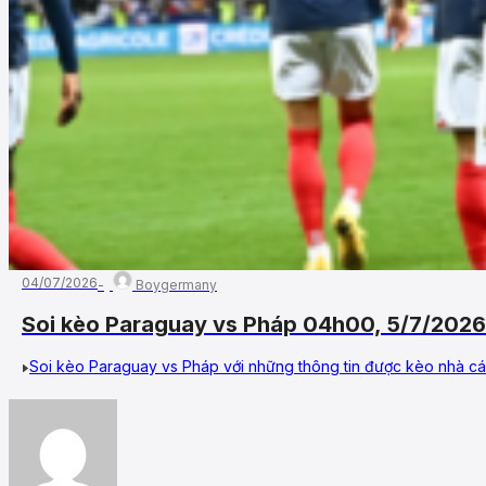
04/07/2026
Boygermany
Soi kèo Paraguay vs Pháp 04h00, 5/7/2026
Soi kèo Paraguay vs Pháp với những thông tin được kèo nhà cái