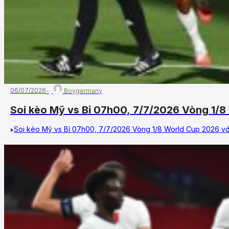
06/07/2026
Boygermany
Soi kèo Mỹ vs Bỉ 07h00, 7/7/2026 Vòng 1/
Soi kèo Mỹ vs Bỉ 07h00, 7/7/2026 Vòng 1/8 World Cup 2026 với