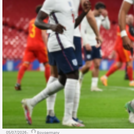
05/07/2026
Boygermany