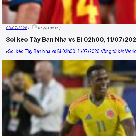
08/07/2026
Boygermany
Soi kèo Tây Ban Nha vs Bỉ 02h00, 11/07/20
Soi kèo Tây Ban Nha vs Bỉ 02h00, 11/07/2026 Vòng tứ kết World