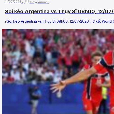
11/07/2026
Boygermany
Soi kèo Argentina vs Thụy Sĩ 08h00, 12/0
Soi kèo Argentina vs Thụy Sĩ 08h00, 12/07/2026 Tứ kết World