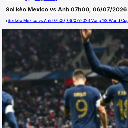
Soi kèo Mexico vs Anh 07h00, 06/07/2026
Soi kèo Mexico vs Anh 07h00, 06/07/2026 Vòng 1/8 World Cup 20