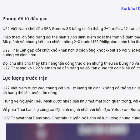
Soi kèo U
Phong độ từ đầu giải
U22 Việt Nam khởi đầu SEA Games 33 bằng chiến thắng 2–1 trước U22 Lào, th
Tiếp theo, ở vòng bảng đội thể hiện sự ổn định, kiểm soát thế trận và đảm bả
Sik giành vé chung kết sau chiến thắng 2–0 trước U22 Philippines nhờ bàn thắ
U22 Thái Lan gặp đôi chút khó khăn hơn ở các vòng knock-out so với Việt Nam
huống cố định sớm.
Đội chủ nhà cho thấy khả năng tấn công trực diện nhưng thiếu sự bùng nổ và
U22 Thailand vs U22 Vietnam sẽ cân bằng và đội tận dụng tốt cơ hội sẽ có c
Lực lượng trước trận
U22 Việt Nam bước vào chung kết với lực lượng ổn định, không có thông tin đ
cả hàng thủ lẫn tuyến tấn công.
Trung vệ Nguyễn Hiểu Minh được nhắc đến như một mắt xích quan trọng, với chi
Về phía Thái Lan, họ cũng có đội hình mạnh nhất với tiền đạo Yotsakorn Bur
HLV Thawatchai Damrong-Ongtrakul tuyên bố tự tin về lực lượng nhưng cũng ph