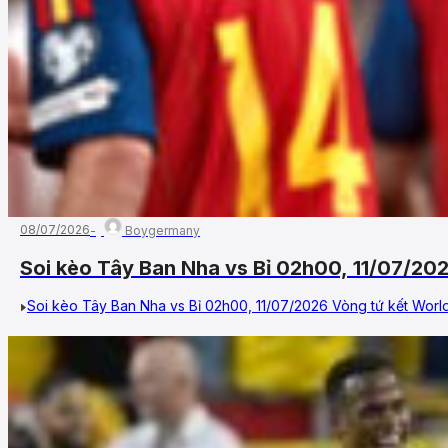
08/07/2026
Boygermany
Soi kèo Tây Ban Nha vs Bỉ 02h00, 11/07/20
Soi kèo Tây Ban Nha vs Bỉ 02h00, 11/07/2026 Vòng tứ kết World