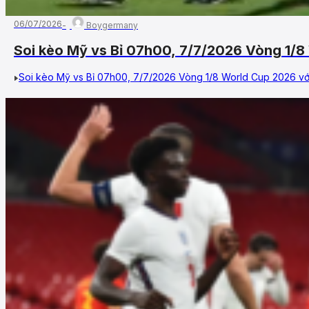
06/07/2026
Boygermany
Soi kèo Mỹ vs Bỉ 07h00, 7/7/2026 Vòng 1/
Soi kèo Mỹ vs Bỉ 07h00, 7/7/2026 Vòng 1/8 World Cup 2026 với