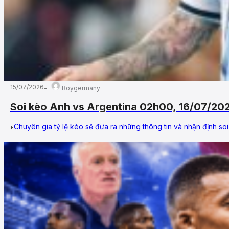
15/07/2026
Boygermany
Soi kèo Anh vs Argentina 02h00, 16/07/20
Chuyên gia tỷ lệ kèo sẽ đưa ra những thông tin và nhận định soi