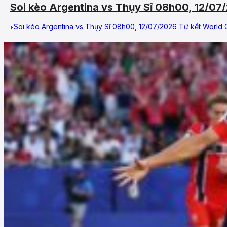
Soi kèo Argentina vs Thụy Sĩ 08h00, 12/0
Soi kèo Argentina vs Thụy Sĩ 08h00, 12/07/2026 Tứ kết World