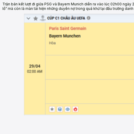
Trận bán kết lượt đi giữa PSG và Bayern Munich diễn ra vào lúc 02h00 ngày 
lồ” mà còn là màn tái hiện những duyên nợ trong quá khứ tại đấu trường danh g