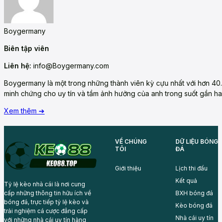
Boygermany
Biên tập viên
Liên hệ:
info@Boygermany.com
Boygermany là một trong những thành viên kỳ cựu nhất với hơn 40.
minh chứng cho uy tín và tầm ảnh hưởng của anh trong suốt gần ha
Xem thêm ➔
VỀ CHÚNG
DỮ LIỆU BÓNG
TÔI
ĐÁ
Giới thiệu
Lịch thi đấu
Kết quả
Tỷ lệ kèo nhà cái là nơi cung
BXH bóng đá
cấp những thông tin hữu ích về
bóng đá, trực tiếp tỷ lệ kèo và
Kèo bóng đá
trải nghiệm cá cược đẳng cấp
Nhà cái uy tín
với những nhà cái uy tín hàng