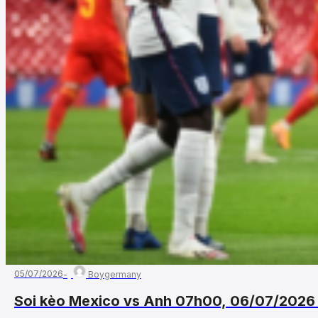
05/07/2026
Boygermany
Soi kèo Mexico vs Anh 07h00, 06/07/2026