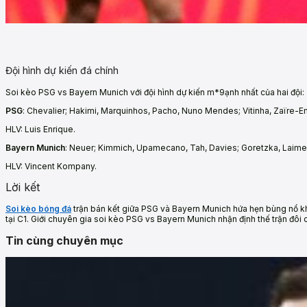
Đội hình dự kiến đá chính
Soi kèo PSG vs Bayern Munich với đội hình dự kiến m*9ạnh nhất của hai đội:
PSG
: Chevalier; Hakimi, Marquinhos, Pacho, Nuno Mendes; Vitinha, Zaïre-
HLV: Luis Enrique.
Bayern Munich
: Neuer; Kimmich, Upamecano, Tah, Davies; Goretzka, Laimer;
HLV: Vincent Kompany.
Lời kết
Soi kèo bóng đá
trận bán kết giữa PSG và Bayern Munich hứa hẹn bùng nổ khi
tại C1. Giới chuyên gia soi kèo PSG vs Bayern Munich nhận định thế trận đôi c
Tin cùng chuyên mục