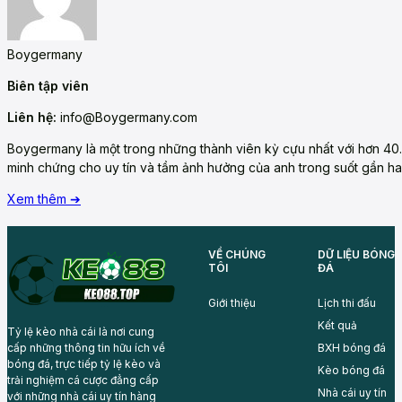
Boygermany
Biên tập viên
Liên hệ:
info@Boygermany.com
Boygermany là một trong những thành viên kỳ cựu nhất với hơn 40.
minh chứng cho uy tín và tầm ảnh hưởng của anh trong suốt gần ha
Xem thêm ➔
VỀ CHÚNG
DỮ LIỆU BÓNG
TÔI
ĐÁ
Giới thiệu
Lịch thi đấu
Kết quả
Tỷ lệ kèo nhà cái là nơi cung
BXH bóng đá
cấp những thông tin hữu ích về
bóng đá, trực tiếp tỷ lệ kèo và
Kèo bóng đá
trải nghiệm cá cược đẳng cấp
Nhà cái uy tín
với những nhà cái uy tín hàng