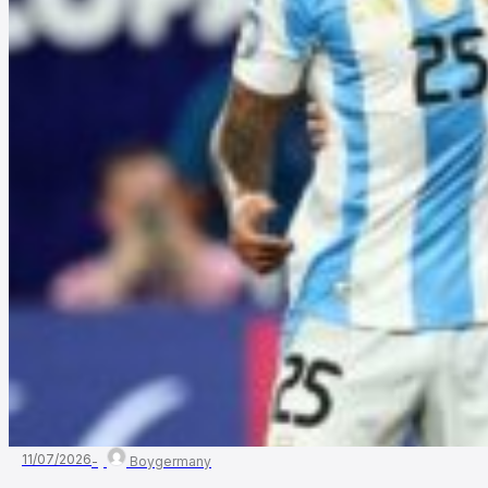
11/07/2026
Boygermany