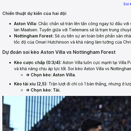
Soi 
Chiến thuật dự kiến của hai đội
Aston Villa:
Chắc chắn sẽ tràn lên tấn công ngay từ đầu với
Ian Maatsen. Tuyến giữa với Tielemans sẽ là trạm trung chu
Nottingham Forest:
Sẽ ưu tiên sự an toàn bên phần sân nhà 
tốc độ của Omari Hutchinson và khả năng làm tường của Chr
Dự đoán soi kèo Aston Villa vs Nottingham Forest
Kèo cược chấp (0:3/4):
Aston Villa luôn cực mạnh tại Villa 
và khả năng chịu áp lực tốt. Soi kèo Aston Villa vs Nottingh
=> Chọn kèo: Aston Villa
.
Kèo tài xỉu (2,5):
Trận lượt đi chỉ có 1 bàn thắng, nhưng ở lư
=> Chọn kèo: Tài.