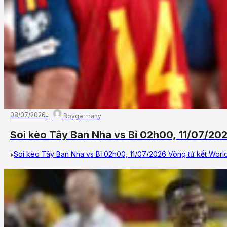
08/07/2026
Boygermany
Soi kèo Tây Ban Nha vs Bỉ 02h00, 11/07/20
Soi kèo Tây Ban Nha vs Bỉ 02h00, 11/07/2026 Vòng tứ kết World