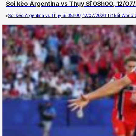
Soi kèo Argentina vs Thụy Sĩ 08h00, 12/0
Soi kèo Argentina vs Thụy Sĩ 08h00, 12/07/2026 Tứ kết World