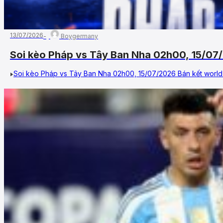
13/07/2026
Boygermany
Soi kèo Pháp vs Tây Ban Nha 02h00, 15/07
Soi kèo Pháp vs Tây Ban Nha 02h00, 15/07/2026 Bán kết world 