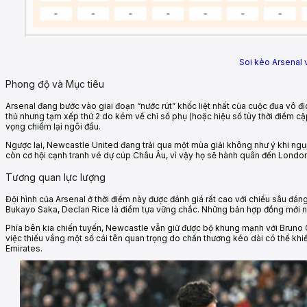
Soi kèo Arsenal 
Phong độ và Mục tiêu
Arsenal đang bước vào giai đoạn “nước rút” khốc liệt nhất của cuộc đua vô đị
thủ nhưng tạm xếp thứ 2 do kém về chỉ số phụ (hoặc hiệu số tùy thời điểm cập 
vọng chiếm lại ngôi đầu.
Ngược lại, Newcastle United đang trải qua một mùa giải không như ý khi ngụp
còn cơ hội cạnh tranh vé dự cúp Châu Âu, vì vậy họ sẽ hành quân đến Londo
Tương quan lực lượng
Đội hình của Arsenal ở thời điểm này được đánh giá rất cao với chiều sâu đáng
Bukayo Saka, Declan Rice là điểm tựa vững chắc. Những bản hợp đồng mới n
Phía bên kia chiến tuyến, Newcastle vẫn giữ được bộ khung mạnh với Bruno 
việc thiếu vắng một số cái tên quan trọng do chấn thương kéo dài có thể khiế
Emirates.