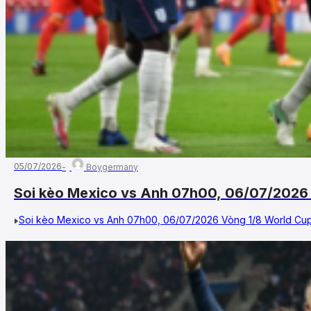
05/07/2026
Boygermany
Soi kèo Mexico vs Anh 07h00, 06/07/2026
Soi kèo Mexico vs Anh 07h00, 06/07/2026 Vòng 1/8 World Cup 20