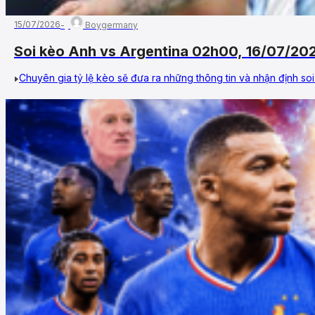
15/07/2026
Boygermany
Soi kèo Anh vs Argentina 02h00, 16/07/20
Chuyên gia tỷ lệ kèo sẽ đưa ra những thông tin và nhận định soi