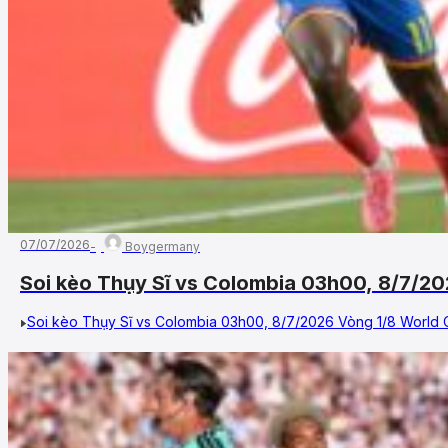
07/07/2026
Boygermany
Soi kèo Thụy Sĩ vs Colombia 03h00, 8/7/2
Soi kèo Thụy Sĩ vs Colombia 03h00, 8/7/2026 Vòng 1/8 World Cu