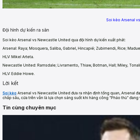
Soi kèo Arsenal v
Đội hình dự kiến ra sân
Soi kèo Arsenal vs Newcastle United qua đội hình dự kiến xuất phát:
Arsenal: Raya; Mosquera, Saliba, Gabriel, Hincapié; Zubimendi, Rice; Madu
HLV: Mikel Arteta.
Newcastle United: Ramsdale; Livramento, Thiaw, Botman, Hall; Miley, Tonali
HLV: Eddie Howe.
Lời kết
Soi kèo
Arsenal vs Newcastle United đưa ra nhận định tổng quan, Arsenal đang
chấp sâu, cửa trên vẫn là lựa chọn sáng suốt khi hàng công “Pháo thủ” đang 
Tin cùng chuyên mục