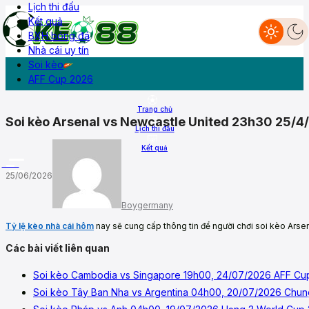
Lịch thi đấu
Kết quả
BXH bóng đá
Nhà cái uy tín
Livescore
Lịch thi đấu
Kết quả
BXH
Diễn đàn
Soi kèo
AFF Cup 2026
Trang chủ
Soi kèo Arsenal vs Newcastle United 23h30 25/
Lịch thi đấu
Kết quả
More
25/06/2026
Boygermany
Tỷ lệ kèo nhà cái hôm
nay sẽ cung cấp thông tin để người chơi soi kèo Arsen
Các bài viết liên quan
Soi kèo Cambodia vs Singapore 19h00, 24/07/2026 AFF Cu
Soi kèo Tây Ban Nha vs Argentina 04h00, 20/07/2026 Chun