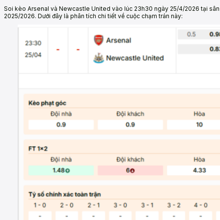
Soi kèo Arsenal và Newcastle United vào lúc 23h30 ngày 25/4/2026 tại sân
2025/2026. Dưới đây là phân tích chi tiết về cuộc chạm trán này: