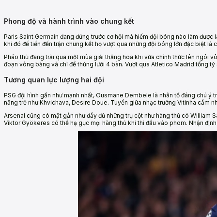
Phong độ và hành trình vào chung kết
Paris Saint Germain đang đứng trước cơ hội mà hiếm đội bóng nào làm được là 
khi đó đế tiến đến trận chung kết họ vượt qua những đội bóng lớn đặc biệt là
Pháo thủ đang trải qua một mùa giải thăng hoa khi vừa chính thức lên ngôi vô 
đoạn vòng bảng và chỉ để thủng lưới 4 bàn. Vượt qua Atletico Madrid tổng tỷ s
Tương quan lực lượng hai đội
PSG đội hình gần như mạnh nhất, Ousmane Dembele là nhân tố đáng chú ý tron
năng trẻ như Khvichava, Desire Doue. Tuyến giữa nhạc trưởng Vitinha cầm nhị
Arsenal cũng có mặt gần như đầy đủ những trụ cột như hàng thủ có William Sa
Viktor Gyökeres có thể hạ gục mọi hàng thủ khi thi đấu vào phom. Nhận định