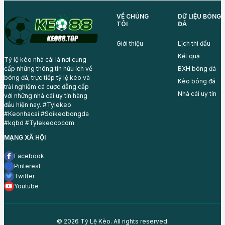
VỀ CHÚNG
DỮ LIỆU BÓNG
TÔI
ĐÁ
Giới thiệu
Lịch thi đấu
Kết quả
Tỷ lệ kèo nhà cái là nơi cung
BXH bóng đá
cấp những thông tin hữu ích về
bóng đá, trực tiếp tỷ lệ kèo và
Kèo bóng đá
trải nghiệm cá cược đẳng cấp
Nhà cái uy tín
với những nhà cái uy tín hàng
đầu hiện nay. #Tylekeo
#Keonhacai #Soikeobongda
#kqbd #Tylekeococom
MẠNG XÃ HỘI
Facebook
Pinterest
Twitter
Youtube
© 2026 Tỷ Lệ Kèo. All rights reserved.