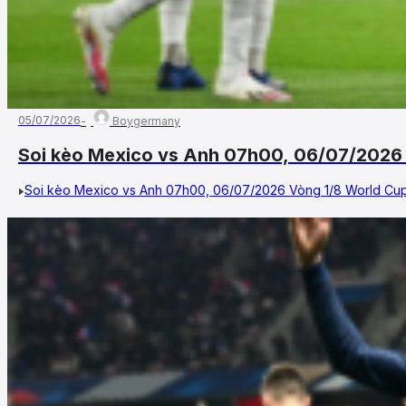
05/07/2026
Boygermany
Soi kèo Mexico vs Anh 07h00, 06/07/2026
Soi kèo Mexico vs Anh 07h00, 06/07/2026 Vòng 1/8 World Cup 20