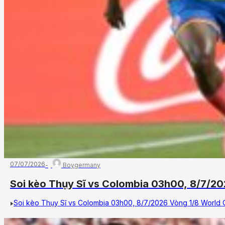
07/07/2026
Boygermany
Soi kèo Thụy Sĩ vs Colombia 03h00, 8/7/2
Soi kèo Thụy Sĩ vs Colombia 03h00, 8/7/2026 Vòng 1/8 World Cu