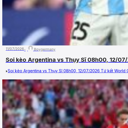
11/07/2026
Boygermany
Soi kèo Argentina vs Thụy Sĩ 08h00, 12/0
Soi kèo Argentina vs Thụy Sĩ 08h00, 12/07/2026 Tứ kết World