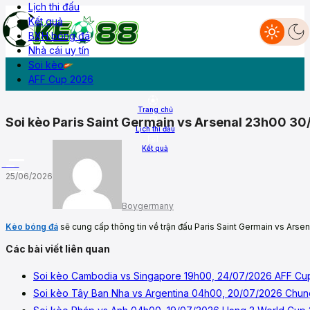
Lịch thi đấu
Kết quả
BXH bóng đá
Nhà cái uy tín
Livescore
Lịch thi đấu
Kết quả
BXH
Diễn đàn
Soi kèo
AFF Cup 2026
Trang chủ
Soi kèo Paris Saint Germain vs Arsenal 23h00 30
Lịch thi đấu
Kết quả
More
25/06/2026
Boygermany
Kèo bóng đá
sẽ cung cấp thông tin về trận đấu Paris Saint Germain vs Arsen
Các bài viết liên quan
Soi kèo Cambodia vs Singapore 19h00, 24/07/2026 AFF Cu
Soi kèo Tây Ban Nha vs Argentina 04h00, 20/07/2026 Chun