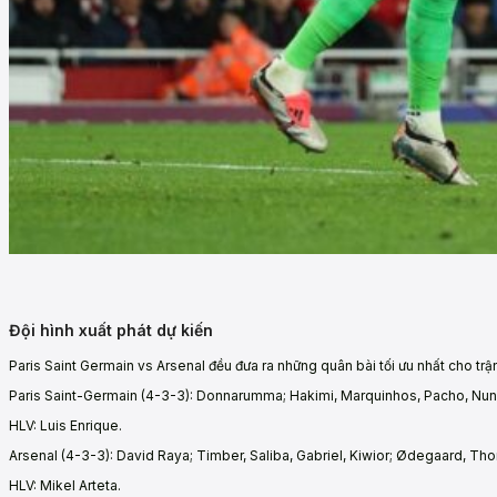
Đội hình xuất phát dự kiến
Paris Saint Germain vs Arsenal đều đưa ra những quân bài tối ưu nhất cho trậ
Paris Saint-Germain (4-3-3): Donnarumma; Hakimi, Marquinhos, Pacho, Nun
HLV: Luis Enrique.
Arsenal (4-3-3): David Raya; Timber, Saliba, Gabriel, Kiwior; Ødegaard, Th
HLV: Mikel Arteta.