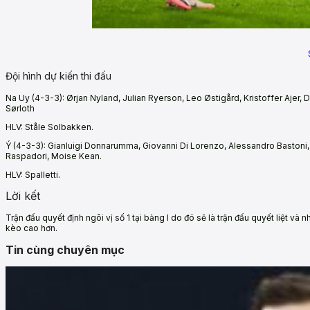
Đội hình dự kiến thi đấu
Na Uy (4-3-3): Ørjan Nyland, Julian Ryerson, Leo Østigård, Kristoffer Ajer
Sørloth
HLV: Ståle Solbakken.
Ý (4-3-3): Gianluigi Donnarumma, Giovanni Di Lorenzo, Alessandro Bastoni, 
Raspadori, Moise Kean.
HLV: Spalletti.
Lời kết
Trận đấu quyết định ngôi vị số 1 tại bảng I do đó sẽ là trận đấu quyết liệt và n
kèo cao hơn.
Tin cùng chuyên mục