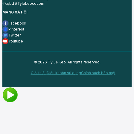
#kqbd #Tylekeococom
MẠNG XÃ HỘI
Facebook
Pinterest
Twitter
Youtube
© 2026 Tỷ Lệ Kèo. All rights reserved.
Giới thiệu
Điều khoản sử dụng
Chính sách bảo mật