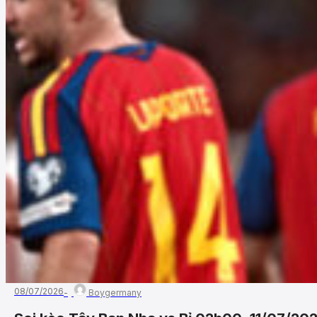
08/07/2026
Boygermany