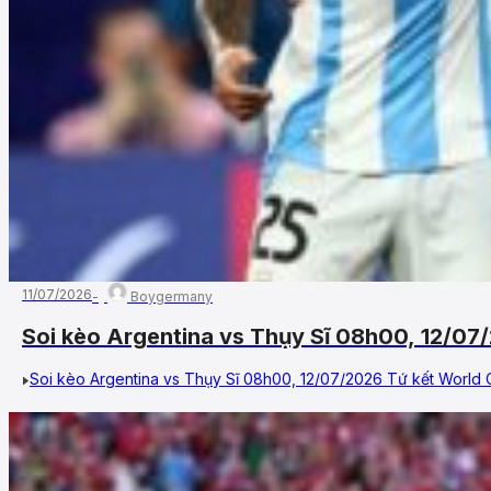
11/07/2026
Boygermany
Soi kèo Argentina vs Thụy Sĩ 08h00, 12/0
Soi kèo Argentina vs Thụy Sĩ 08h00, 12/07/2026 Tứ kết World