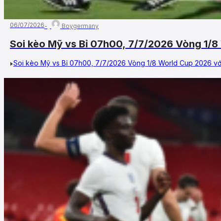
06/07/2026
Boygermany
Soi kèo Mỹ vs Bỉ 07h00, 7/7/2026 Vòng 1/
Soi kèo Mỹ vs Bỉ 07h00, 7/7/2026 Vòng 1/8 World Cup 2026 với