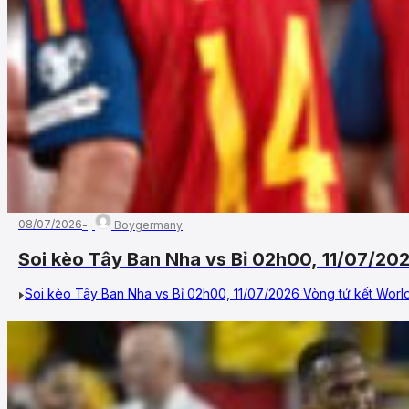
08/07/2026
Boygermany
Soi kèo Tây Ban Nha vs Bỉ 02h00, 11/07/20
Soi kèo Tây Ban Nha vs Bỉ 02h00, 11/07/2026 Vòng tứ kết World