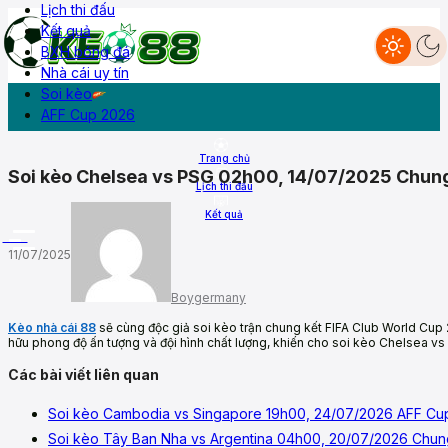
Lịch thi đấu
Kết quả
BXH bóng đá
Nhà cái uy tín
Livescore
Lịch thi đấu
Kết quả
BXH
Diễn đàn
Soi kèo
AFF Cup 2026
Trang chủ
Soi kèo Chelsea vs PSG 02h00, 14/07/2025 Chung
Lịch thi đấu
Kết quả
More
11/07/2025
Boygermany
Kèo nhà cái 88
sẽ cùng độc giả soi kèo trận chung kết FIFA Club World Cup 
hữu phong độ ấn tượng và đội hình chất lượng, khiến cho soi kèo Chelsea vs P
Các bài viết liên quan
Soi kèo Cambodia vs Singapore 19h00, 24/07/2026 AFF Cu
Soi kèo Tây Ban Nha vs Argentina 04h00, 20/07/2026 Chun