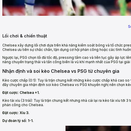
S
Lối chơi & chiến thuật
Chelsea xây dựng lối chơi dựa trên khả năng kiểm soát bóng và tổ chức pres
Chelsea ưu tiên sự chắc chắn, tận dụng cơ hội phản công hoặc các tình huốn
Ngược lại, PSG chọn lối đá tốc độ, pressing tầm cao và liên tục gây áp lực l
năng chuyển trạng thái và tấn công biên là vũ khí mạnh nhất của PSG tại giải 
Nhận định và soi kèo Chelsea vs PSG từ chuyên gia
Kèo cược chấp (0:1): Tuy là trận chung kết những kèo cược chấp khá cao so vớ
đây chuyên gia nhận định soi kèo Chelsea vs PSG khuyến nghị nên chọn kèo d
Đặt cược: Chelsea +1.
Kèo tài xỉu (3 trái): Tuy là trận chung kết nhưng nhà cái lại ra kèo tài xỉu tới
phản công cho Chelsea.
Đặt cược: Xỉu 3.
Dự đoán tỷ số: 1-1.