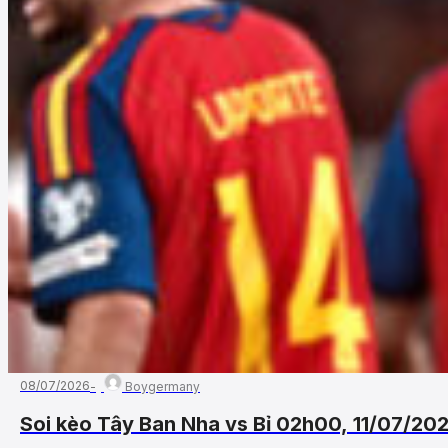
08/07/2026
Boygermany
Soi kèo Tây Ban Nha vs Bỉ 02h00, 11/07/20