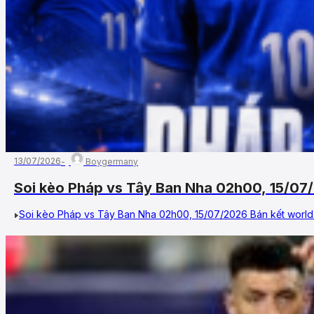
13/07/2026
Boygermany
Soi kèo Pháp vs Tây Ban Nha 02h00, 15/07
Soi kèo Pháp vs Tây Ban Nha 02h00, 15/07/2026 Bán kết world 