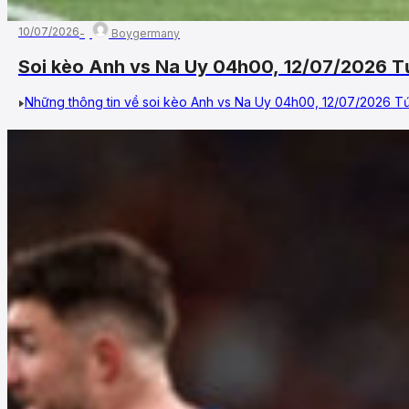
10/07/2026
Boygermany
Soi kèo Anh vs Na Uy 04h00, 12/07/2026 T
Những thông tin về soi kèo Anh vs Na Uy 04h00, 12/07/2026 Tứ 