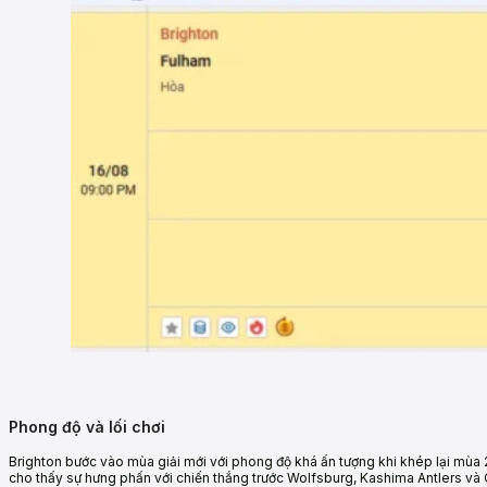
Phong độ và lối chơi
Brighton bước vào mùa giải mới với phong độ khá ấn tượng khi khép lại mùa 202
cho thấy sự hưng phấn với chiến thắng trước Wolfsburg, Kashima Antlers và