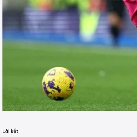
Lời kết