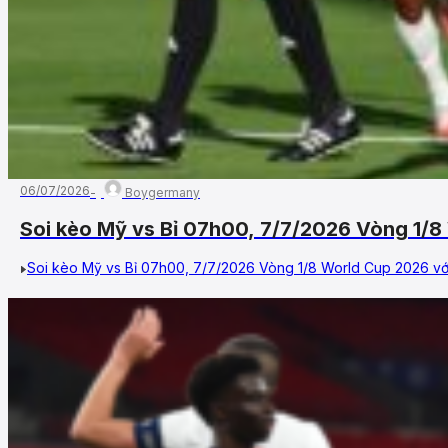
06/07/2026
Boygermany
Soi kèo Mỹ vs Bỉ 07h00, 7/7/2026 Vòng 1/
Soi kèo Mỹ vs Bỉ 07h00, 7/7/2026 Vòng 1/8 World Cup 2026 với