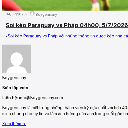
04/07/2026
Boygermany
Soi kèo Paraguay vs Pháp 04h00, 5/7/2026
Soi kèo Paraguay vs Pháp với những thông tin được kèo nhà cái
Boygermany
Biên tập viên
Liên hệ:
info@Boygermany.com
Boygermany là một trong những thành viên kỳ cựu nhất với hơn 40.
minh chứng cho uy tín và tầm ảnh hưởng của anh trong suốt gần ha
Xem thêm ➔