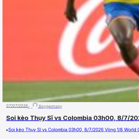
07/07/2026
Boygermany
Soi kèo Thụy Sĩ vs Colombia 03h00, 8/7/2
Soi kèo Thụy Sĩ vs Colombia 03h00, 8/7/2026 Vòng 1/8 World Cu