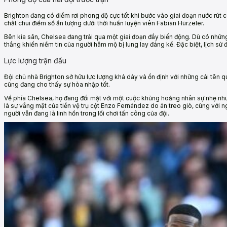
Brighton đang có điểm rơi phong độ cực tốt khi bước vào giai đoạn nước rút 
chắt chui điểm số ấn tượng dưới thời huấn luyện viên Fabian Hürzeler.
Bên kia sân, Chelsea đang trải qua một giai đoạn đầy biến động. Dù có những
thắng khiến niềm tin của người hâm mộ bị lung lay đáng kể. Đặc biệt, lịch sử
Lực lượng trận đấu
Đội chủ nhà Brighton sở hữu lực lượng khá dày và ổn định với những cái tê
cũng đang cho thấy sự hòa nhập tốt.
Về phía Chelsea, họ đang đối mặt với một cuộc khủng hoảng nhân sự nhẹ nhưn
là sự vắng mặt của tiền vệ trụ cột Enzo Fernández do án treo giò, cùng với
người vẫn đang là linh hồn trong lối chơi tấn công của đội.