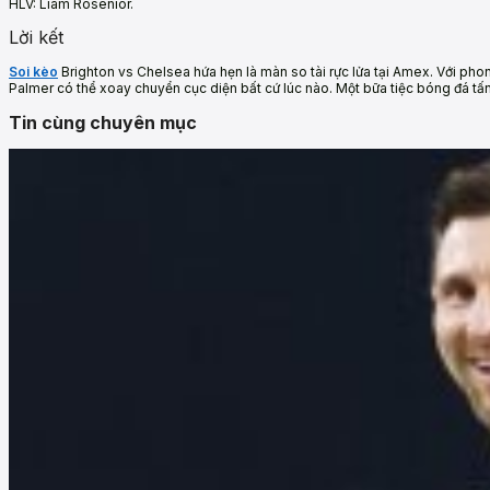
HLV: Liam Rosenior.
Lời kết
Soi kèo
Brighton vs Chelsea hứa hẹn là màn so tài rực lửa tại Amex. Với phon
Palmer có thể xoay chuyển cục diện bất cứ lúc nào. Một bữa tiệc bóng đá tấ
Tin cùng chuyên mục