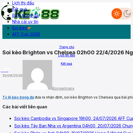
Lịch thi đấu
Kết quả
BXH bóng đá
Nhà cái uy tín
Livescore
Lịch thi đấu
Kết quả
BXH
Diễn đàn
Soi kèo
AFF Cup 2026
Trang chủ
Soi kèo Brighton vs Chelsea 02h00 22/4/2026 N
Lịch thi đấu
Kết quả
More
25/06/2026
Boygermany
Tỷ lệ kèo bóng đá
đưa ra nhận định, soi kèo Brighton vs Chelsea qua bài phâ
Các bài viết liên quan
Soi kèo Cambodia vs Singapore 19h00, 24/07/2026 AFF Cu
Soi kèo Tây Ban Nha vs Argentina 04h00, 20/07/2026 Chun