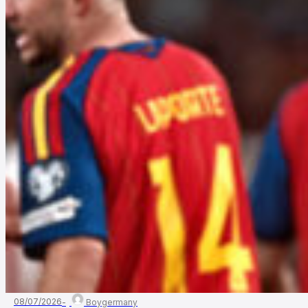
08/07/2026
Boygermany