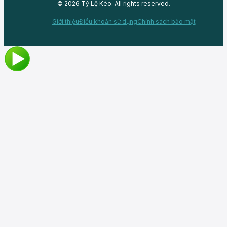
© 2026 Tỷ Lệ Kèo. All rights reserved.
Giới thiệu
Điều khoản sử dụng
Chính sách bảo mật