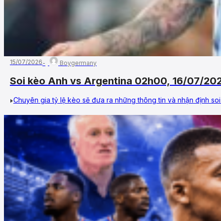
15/07/2026
Boygermany
Soi kèo Anh vs Argentina 02h00, 16/07/20
Chuyên gia tỷ lệ kèo sẽ đưa ra những thông tin và nhận định soi