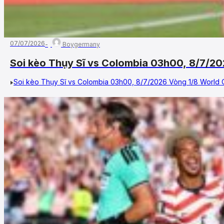
07/07/2026
Boygermany
Soi kèo Thụy Sĩ vs Colombia 03h00, 8/7/2
Soi kèo Thụy Sĩ vs Colombia 03h00, 8/7/2026 Vòng 1/8 World Cu