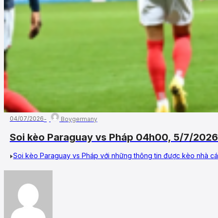
04/07/2026
Boygermany
Soi kèo Paraguay vs Pháp 04h00, 5/7/2026
Soi kèo Paraguay vs Pháp với những thông tin được kèo nhà cái