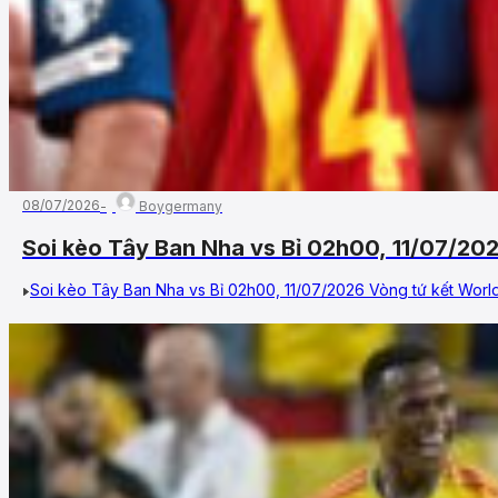
08/07/2026
Boygermany
Soi kèo Tây Ban Nha vs Bỉ 02h00, 11/07/20
Soi kèo Tây Ban Nha vs Bỉ 02h00, 11/07/2026 Vòng tứ kết World