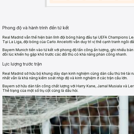
Phong độ và hành trình đến tứ kết
Real Madrid vẫn thể hiện bản lĩnh đội bóng hàng đầu tại UEFA Champions Le
Tại La Liga, đội bóng của Carlo Ancelotti vẫn duy trì vị thế cạnh tranh ngôi đ
Bayern Munich tiến vào tứ kết với phong độ tấn công ấn tượng, ghi nhiều bàn 
đôi lúc khiến họ gặp khó trước các đối thủ có khả năng phản công nhanh.
Lực lượng trước trận
Real Madrid sở hữu bộ khung dày dạn kinh nghiệm cùng dàn cầu thủ trẻ tài năn
nhất vẫn là khả năng kiểm soát nhịp độ và kinh nghiệm ở các trận cầu lớn.
Bayern sở hữu dàn tấn công chất lượng với Harry Kane, Jamal Musiala và Lero
Thể trạng của một số trụ cột cũng là dấu hỏi.