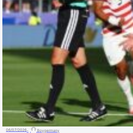
06/07/2026
Boygermany