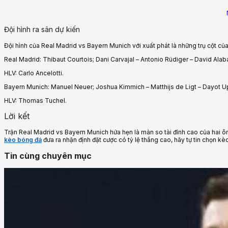
Đội hình ra sân dự kiến
Đội hình của Real Madrid vs Bayern Munich với xuất phát là những trụ cột của 
Real Madrid: Thibaut Courtois; Dani Carvajal – Antonio Rüdiger – David Al
HLV: Carlo Ancelotti.
Bayern Munich: Manuel Neuer; Joshua Kimmich – Matthijs de Ligt – Dayot 
HLV: Thomas Tuchel.
Lời kết
Trận Real Madrid vs Bayern Munich hứa hẹn là màn so tài đỉnh cao của hai ôn
kèo bóng đá
đưa ra nhận định đặt cược có tỷ lệ thắng cao, hãy tự tin chọn kè
Tin cùng chuyên mục