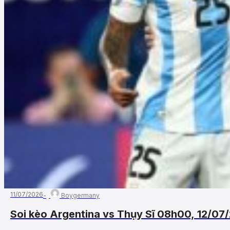
11/07/2026
Boygermany
Soi kèo Argentina vs Thụy Sĩ 08h00, 12/0