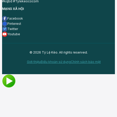
#kqbd #Tylekeococom
MẠNG XÃ HỘI
Facebook
Pinterest
Twitter
Youtube
© 2026 Tỷ Lệ Kèo. All rights reserved.
Giới thiệu
Điều khoản sử dụng
Chính sách bảo mật