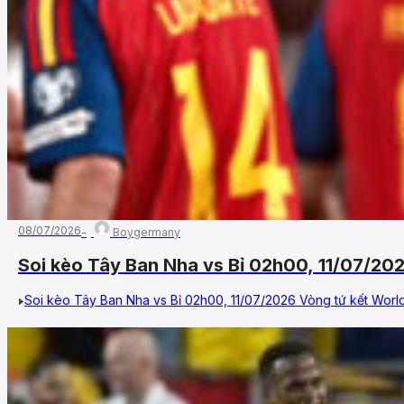
08/07/2026
Boygermany
Soi kèo Tây Ban Nha vs Bỉ 02h00, 11/07/20
Soi kèo Tây Ban Nha vs Bỉ 02h00, 11/07/2026 Vòng tứ kết World