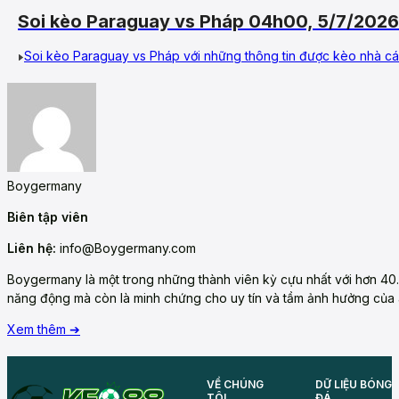
Soi kèo Paraguay vs Pháp 04h00, 5/7/2026
Soi kèo Paraguay vs Pháp với những thông tin được kèo nhà cái
Boygermany
Biên tập viên
Liên hệ:
info@Boygermany.com
Boygermany là một trong những thành viên kỳ cựu nhất với hơn 40.0
năng động mà còn là minh chứng cho uy tín và tầm ảnh hưởng của a
Xem thêm ➔
VỀ CHÚNG
DỮ LIỆU BÓNG
TÔI
ĐÁ