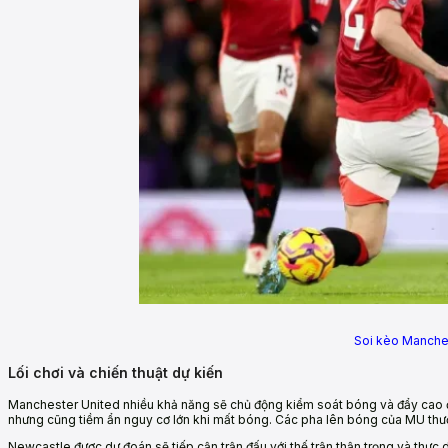
Soi kèo Manches
Lối chơi và chiến thuật dự kiến
Manchester United nhiều khả năng sẽ chủ động kiểm soát bóng và đẩy cao đội
nhưng cũng tiềm ẩn nguy cơ lớn khi mất bóng. Các pha lên bóng của MU thườn
Newcastle được dự đoán sẽ tiếp cận trận đấu với thế trận thận trọng và th