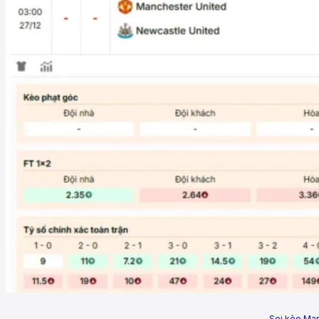
Soi kèo Man