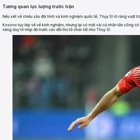
Tương quan lực lượng trước trận
Nếu xét về chiều sâu đội hình và kinh nghiệm quốc tế, Thụy Sĩ rõ ràng vượt tr
Kosovo tuy lép vế về kinh nghiệm, nhưng lại có một vài cá nhân tấn công có 
năng duy trì nhịp độ trước các đối thủ tổ chức tốt như Thụy Sĩ.