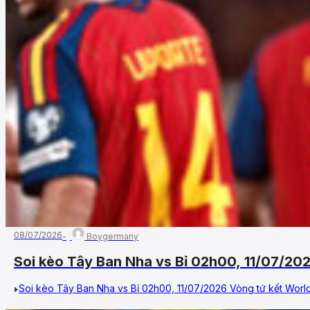
08/07/2026
Boygermany
Soi kèo Tây Ban Nha vs Bỉ 02h00, 11/07/20
Soi kèo Tây Ban Nha vs Bỉ 02h00, 11/07/2026 Vòng tứ kết World