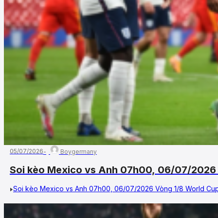
05/07/2026
Boygermany
Soi kèo Mexico vs Anh 07h00, 06/07/2026
Soi kèo Mexico vs Anh 07h00, 06/07/2026 Vòng 1/8 World Cup 20