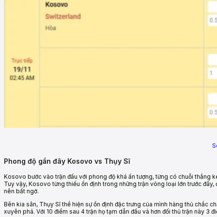
S
Phong độ gần đây Kosovo vs Thụy Sĩ
Kosovo bước vào trận đấu với phong độ khá ấn tượng, từng có chuỗi thắng k
Tuy vậy, Kosovo từng thiếu ổn định trong những trận vòng loại lớn trước đây, 
nên bất ngờ.
Bên kia sân, Thụy Sĩ thể hiện sự ổn định đặc trưng của mình hàng thủ chắc chắn,
xuyên phá. Với 10 điểm sau 4 trận họ tạm dẫn đầu và hơn đối thủ trận này 3 đ