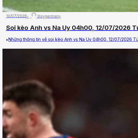
10/07/2026
Boygermany
Soi kèo Anh vs Na Uy 04h00, 12/07/2026 T
Những thông tin về soi kèo Anh vs Na Uy 04h00, 12/07/2026 Tứ 