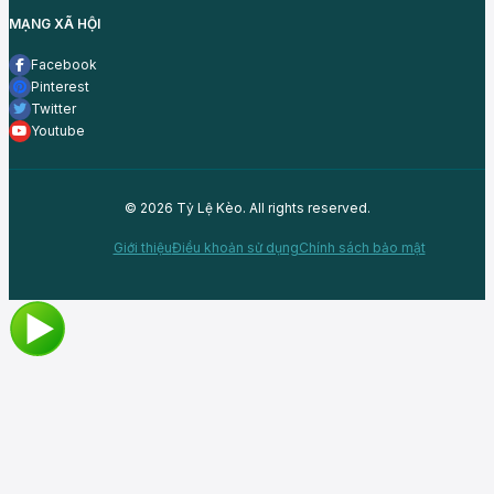
MẠNG XÃ HỘI
Facebook
Pinterest
Twitter
Youtube
© 2026 Tỷ Lệ Kèo. All rights reserved.
Giới thiệu
Điều khoản sử dụng
Chính sách bảo mật