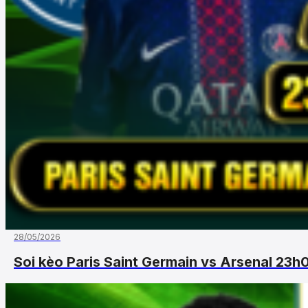
28/05/2026
Soi kèo Paris Saint Germain vs Arsenal 23