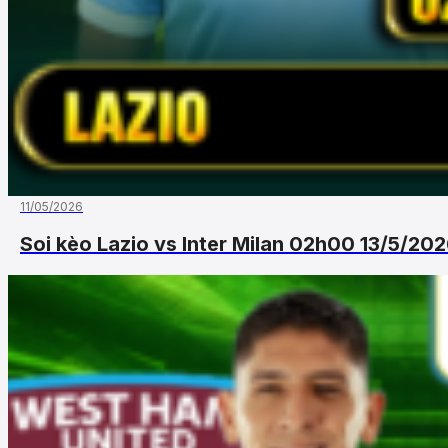
11/05/2026
Soi kèo Lazio vs Inter Milan 02h00 13/5/2