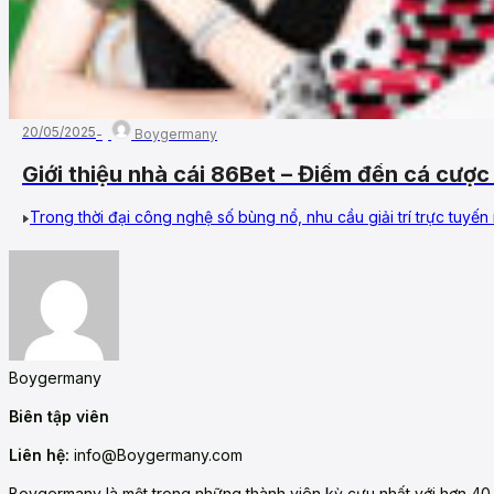
20/05/2025
Boygermany
Giới thiệu nhà cái 86Bet – Điểm đến cá cược
Trong thời đại công nghệ số bùng nổ, nhu cầu giải trí trực tuyế
Boygermany
Biên tập viên
Liên hệ:
info@Boygermany.com
Boygermany là một trong những thành viên kỳ cựu nhất với hơn 40.