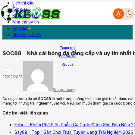
Lịch thi đấu
Kết quả
BXH bóng đá
Nhà cái uy tín
Livescore
Lịch thi đấu
Kết quả
BXH
Diễn đàn
Soi kèo
AFF Cup 2026
Trang chủ
SOC88 – Nhà cái bóng đá đẳng cấp và uy tín nhất 
Lịch thi đấu
Kết quả
More
27/02/2025
Boygermany
Cá cược bóng đá tại
SOC88
là một trong những hình thức giải trí rất được cá
mang tới những trải nghiệm tuyệt vời. Nếu bạn muốn tham gia cá cược bóng đ
Các bài viết liên quan
Febet - Khám Phá Siêu Phẩm Cá Cược Được Săn Đón Năm 2
Say88 - Top 1 Sân Chơi Trực Tuyến Đáng Trải Nghiệm 2026