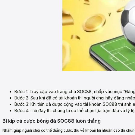
Bước 1: Truy cập vào trang chủ SOC88, nhấp vào mục “Đăng 
Bước 2: Sau khi đã có tài khoản thì người chơi hãy đăng nhập
Bước 3: Khi tiền đã được cộng vào tài khoản SOC88 thì anh 
Bước 4: Tới đây thì chúng ta có thể chọn lựa trận đấu và tỷ 
Bí kíp cá cược bóng đá SOC88 luôn thắng
Nhằm giúp người chơi có thể thắng cược, thu về khoản lợi nhuận cao thì chún