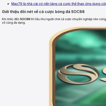
Max79 là nhà cái có nền tảng cá cược thể thao ứng dụng cô
Giới thiệu đôi nét về cá cược bóng đá SOC88
Khi nhắc đến
SOC88
thì hầu như người chơi cá cược chuyên nghiệp nào cũng 
vô cùng đa dạng.