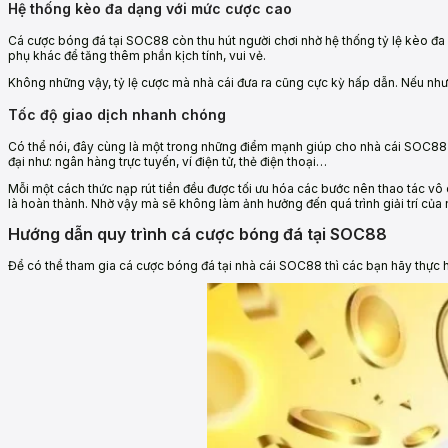
Hệ thống kèo đa dạng với mức cược cao
Cá cược bóng đá tại SOC88 còn thu hút người chơi nhờ hệ thống tỷ lệ kèo đa 
phụ khác để tăng thêm phần kịch tính, vui vẻ.
Không những vậy, tỷ lệ cược mà nhà cái đưa ra cũng cực kỳ hấp dẫn. Nếu như
Tốc độ giao dịch nhanh chóng
Có thể nói, đây cùng là một trong những điểm mạnh giúp cho nhà cái SOC88 n
đại như: ngân hàng trực tuyến, ví điện tử, thẻ điện thoại…
Mỗi một cách thức nạp rút tiền đều được tối ưu hóa các bước nên thao tác vô
là hoàn thành. Nhờ vậy mà sẽ không làm ảnh hưởng đến quá trình giải trí của 
Hướng dẫn quy trình cá cược bóng đá tại SOC88
Để có thể tham gia cá cược bóng đá tại nhà cái SOC88 thì các bạn hãy thực 