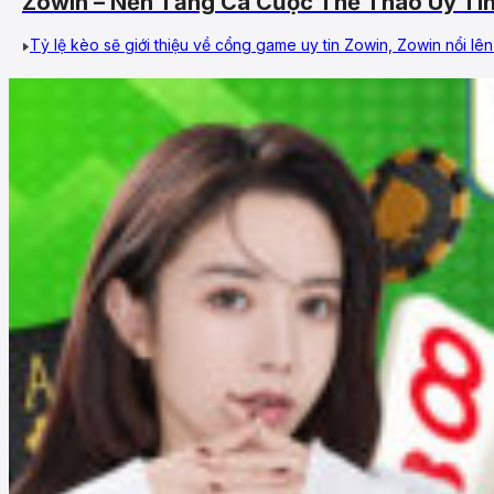
Zowin – Nền Tảng Cá Cược Thể Thao Uy Tí
Tỷ lệ kèo sẽ giới thiệu về cổng game uy tin Zowin, Zowin nổi lên