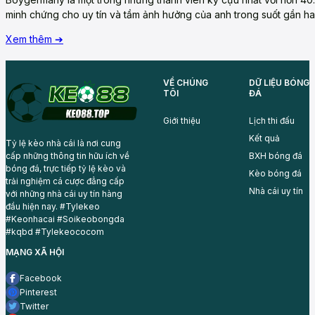
minh chứng cho uy tín và tầm ảnh hưởng của anh trong suốt gần ha
Xem thêm ➔
VỀ CHÚNG
DỮ LIỆU BÓNG
TÔI
ĐÁ
Giới thiệu
Lịch thi đấu
Kết quả
Tỷ lệ kèo nhà cái là nơi cung
BXH bóng đá
cấp những thông tin hữu ích về
bóng đá, trực tiếp tỷ lệ kèo và
Kèo bóng đá
trải nghiệm cá cược đẳng cấp
Nhà cái uy tín
với những nhà cái uy tín hàng
đầu hiện nay. #Tylekeo
#Keonhacai #Soikeobongda
#kqbd #Tylekeococom
MẠNG XÃ HỘI
Facebook
Pinterest
Twitter