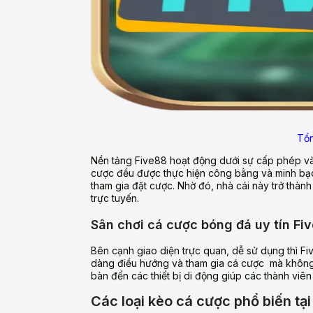
Tổn
Nền tảng Five88 hoạt động dưới sự cấp phép và 
cược đều được thực hiện công bằng và minh bạ
tham gia đặt cược. Nhờ đó, nhà cái này trở thành
trực tuyến.
Sân chơi cá cược bóng đá uy tín Fi
Bên cạnh giao diện trực quan, dễ sử dụng thì Fi
dàng điều hướng và tham gia
cá cược
mà không 
bàn đến các thiết bị di động giúp các thành viên t
Các loại kèo cá cược phổ biến tạ