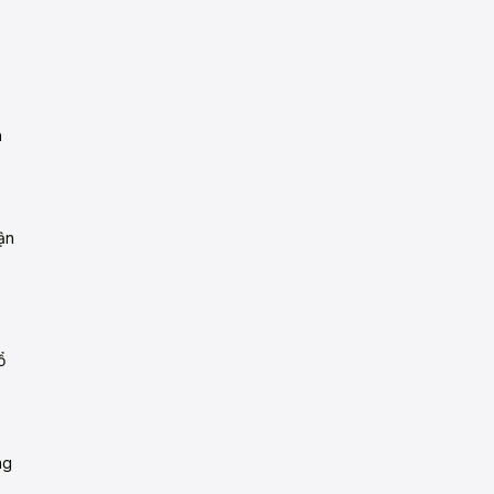
h
ận
ổ
ng