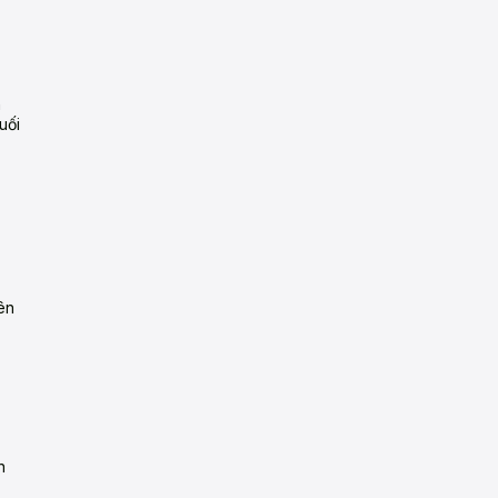
n
uối
ên
m
n