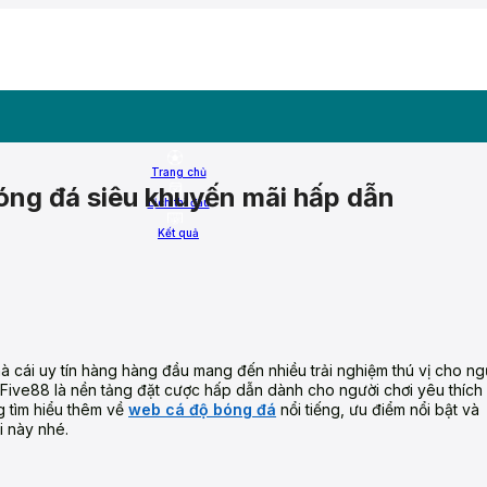
Trang chủ
óng đá siêu khuyến mãi hấp dẫn
Lịch thi đấu
Kết quả
à cái uy tín hàng hàng đầu mang đến nhiều trải nghiệm thú vị cho ng
Five88 là nền tảng đặt cược hấp dẫn dành cho người chơi yêu thích
g tìm hiểu thêm về
web cá độ bóng đá
nổi tiếng, ưu điểm nổi bật và
i này nhé.