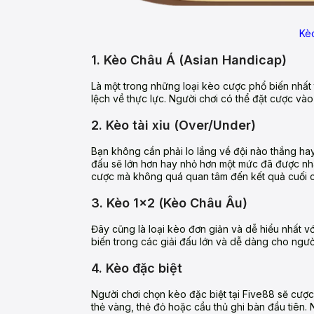
Kèo
1. Kèo Châu Á (Asian Handicap)
Là một trong những loại kèo cược phổ biến nhất 
lệch về thực lực. Người chơi có thể đặt cược và
2. Kèo tài xỉu (Over/Under)
Bạn không cần phải lo lắng về đội nào thắng hay
đấu sẽ lớn hơn hay nhỏ hơn một mức đã được nhà
cược mà không quá quan tâm đến kết quả cuối c
3. Kèo 1×2 (Kèo Châu Âu)
Đây cũng là loại kèo đơn giản và dễ hiểu nhất vớ
biến trong các giải đấu lớn và dễ dàng cho ngườ
4. Kèo đặc biệt
Người chơi chọn kèo đặc biệt tại Five88 sẽ cược
thẻ vàng, thẻ đỏ hoặc cầu thủ ghi bàn đầu tiên.