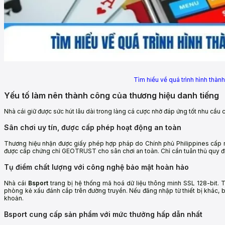
Tìm hiểu về quá trình hình thàn
Yếu tố làm nên thành công của thương hiệu danh tiếng
Nhà cái giữ được sức hút lâu dài trong làng cá cược nhờ đáp ứng tốt nhu cầu 
Sân chơi uy tín, được cấp phép hoạt động an toàn
Thương hiệu nhận được giấy phép hợp pháp do Chính phủ Philippines cấp n
được cấp chứng chỉ GEOTRUST cho sân chơi an toàn. Chỉ cần tuân thủ quy địn
Tụ điểm chất lượng với công nghệ bảo mật hoàn hảo
Nhà cái
Bsport
trang bị hệ thống mã hoá dữ liệu thông minh SSL 128-bit. To
phòng kẻ xấu đánh cắp trên đường truyền. Nếu đăng nhập từ thiết bị khác, 
khoản.
Bsport cung cấp sản phẩm với mức thưởng hấp dẫn nhất