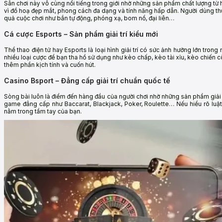
Sân chơi này vô cùng nổi tiếng trong giới nhờ những sản phẩm chất lượng từ h
vì đồ hoạ đẹp mắt, phong cách đa dạng và tính năng hấp dẫn. Người dùng th
quả cuộc chơi như bắn tự động, phóng xạ, bom nổ, đại liên…
Cá cược Esports – Sản phẩm giải trí kiểu mới
Thể thao điện tử hay Esports là loại hình giải trí có sức ảnh hưởng lớn tron
nhiều loại cược để bạn tha hồ sử dụng như kèo chấp, kèo tài xỉu, kèo chiến c
thêm phần kịch tính và cuốn hút.
Casino Bsport – Đẳng cấp giải trí chuẩn quốc tế
Sòng bài luôn là điểm đến hàng đầu của người chơi nhờ những sản phẩm giải tr
game đẳng cấp như Baccarat, Blackjack, Poker, Roulette… Nếu hiểu rõ luật c
nằm trong tầm tay của bạn.