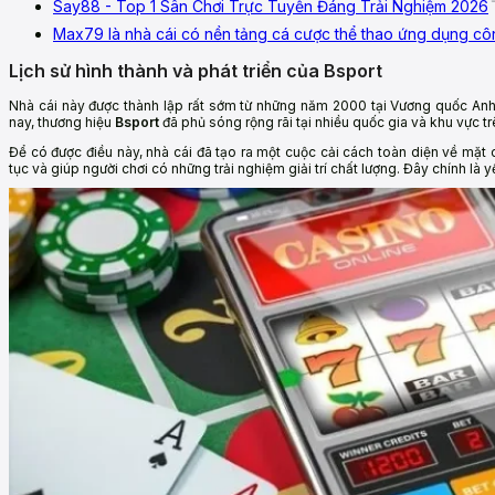
Say88 - Top 1 Sân Chơi Trực Tuyến Đáng Trải Nghiệm 2026
Max79 là nhà cái có nền tảng cá cược thể thao ứng dụng cô
Lịch sử hình thành và phát triển của Bsport
Nhà cái này được thành lập rất sớm từ những năm 2000 tại Vương quốc Anh 
nay, thương hiệu
Bsport
đã phủ sóng rộng rãi tại nhiều quốc gia và khu vực trê
Để có được điều này, nhà cái đã tạo ra một cuộc cải cách toàn diện về mặt
tục và giúp người chơi có những trải nghiệm giải trí chất lượng. Đây chính là y