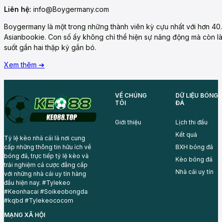
Liên hệ:
info@Boygermany.com
Boygermany là một trong những thành viên kỳ cựu nhất với hơn 40.0
Asianbookie. Con số ấy không chỉ thể hiện sự năng động mà còn l
suốt gần hai thập kỷ gắn bó.
Xem thêm ➔
VỀ CHÚNG
DỮ LIỆU BÓNG
TÔI
ĐÁ
Giới thiệu
Lịch thi đấu
Kết quả
Tỷ lệ kèo nhà cái là nơi cung
BXH bóng đá
cấp những thông tin hữu ích về
bóng đá, trực tiếp tỷ lệ kèo và
Kèo bóng đá
trải nghiệm cá cược đẳng cấp
Nhà cái uy tín
với những nhà cái uy tín hàng
đầu hiện nay. #Tylekeo
#Keonhacai #Soikeobongda
#kqbd #Tylekeococom
MẠNG XÃ HỘI