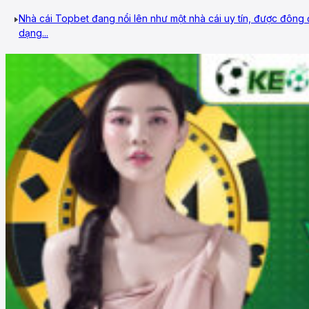
Nhà cái Topbet đang nổi lên như một nhà cái uy tín, được đông
dạng...