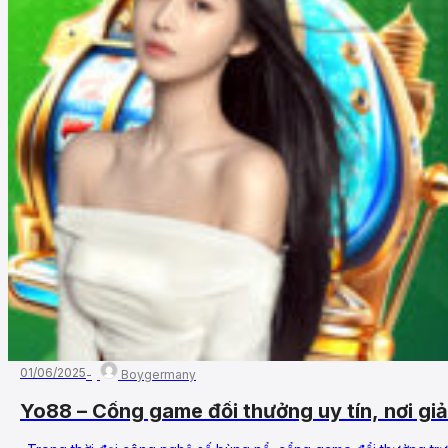
01/06/2025
Boygermany
Yo88 – Cổng game đổi thưởng uy tín, nơi giải