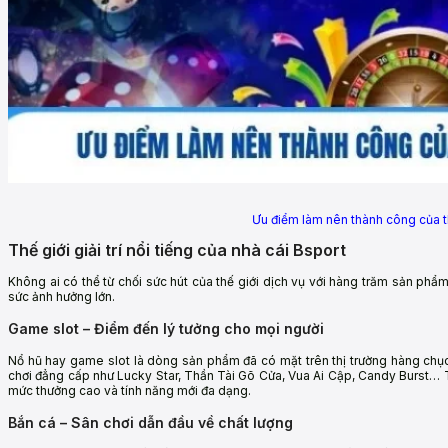
Ưu điểm làm nên thành công của t
Thế giới giải trí nổi tiếng của nhà cái Bsport
Không ai có thể từ chối sức hút của thế giới dịch vụ với hàng trăm sản phẩm.
sức ảnh hưởng lớn.
Game slot – Điểm đến lý tưởng cho mọi người
Nổ hũ hay game slot là dòng sản phẩm đã có mặt trên thị trường hàng chụ
chơi đẳng cấp như Lucky Star, Thần Tài Gõ Cửa, Vua Ai Cập, Candy Burst… 
mức thưởng cao và tính năng mới đa dạng.
Bắn cá – Sân chơi dẫn đầu về chất lượng