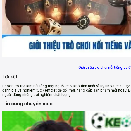
Giới thiệu trò chơi nổi tiếng và
Lời kết
Bsport có thể làm hài lòng mọi người chơi khó tính nhất vì uy tín và chất lượn
đánh giá và nghiêm túc xem xét để đối mới, nâng cấp sản phẩm mỗi ngày. Đ
người dùng những trải nghiệm chất lượng.
Tin cùng chuyên mục