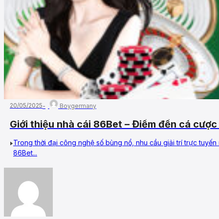
20/05/2025
Boygermany
Giới thiệu nhà cái 86Bet – Điểm đến cá cược
Trong thời đại công nghệ số bùng nổ, nhu cầu giải trí trực tuyế
86Bet...