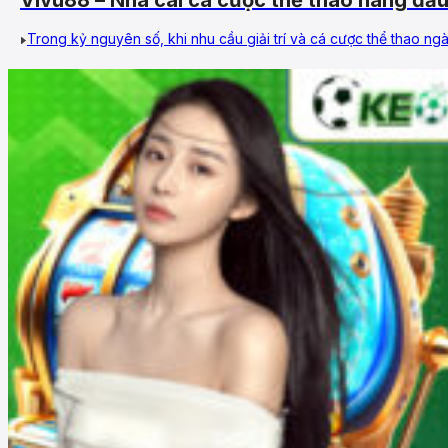
Vivu88 – Nhà cái cá cược thể thao hàng đầu 
Trong kỷ nguyên số, khi nhu cầu giải trí và cá cược thể thao ngày