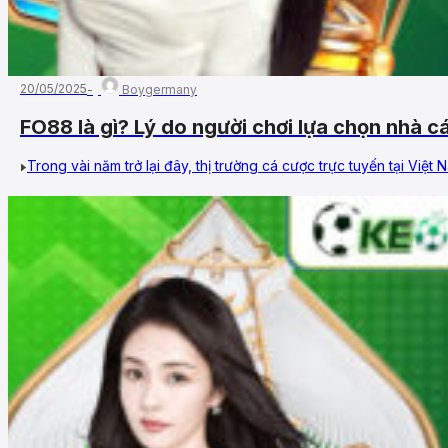
20/05/2025
Boygermany
FO88 là gì? Lý do người chơi lựa chọn nhà c
Trong vài năm trở lại đây, thị trường cá cược trực tuyến tại Việ