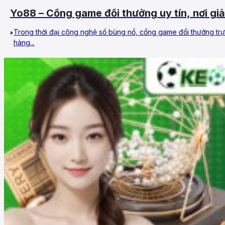
Yo88 – Cổng game đổi thưởng uy tín, nơi giải
Trong thời đại công nghệ số bùng nổ, cổng game đổi thưởng trự
hàng...