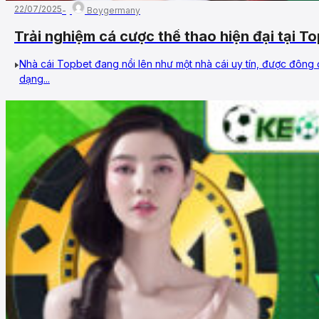
22/07/2025
Boygermany
Trải nghiệm cá cược thể thao hiện đại tại T
Nhà cái Topbet đang nổi lên như một nhà cái uy tín, được đông
dạng...