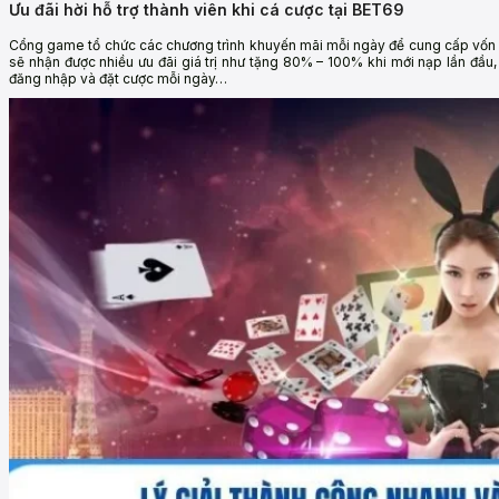
Ưu đãi hời hỗ trợ thành viên khi cá cược tại BET69
Cổng game tổ chức các chương trình khuyến mãi mỗi ngày để cung cấp vốn c
sẽ nhận được nhiều ưu đãi giá trị như tặng 80% – 100% khi mới nạp lần đầu
đăng nhập và đặt cược mỗi ngày…