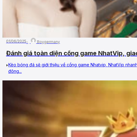
01/06/2025
Boygermany
Đánh giá toàn diện cổng game NhatVip, gia
tín hàng đầu
Kèo bóng đá sẽ giới thiệu về cổng game Nhatvip, NhatVip nhanh 
đông...