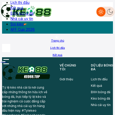
Lịch thi đấu
Kết quả
BXH bóng đá
Nhà cái uy tín
Livescore
Lịch thi đấu
Kết quả
BXH
Diễn đàn
Soi kèo
AFF Cup 2026
Trang chủ
Lịch thi đấu
Kết quả
More
VỀ CHÚNG
DỮ LIỆU BÓNG
TÔI
ĐÁ
Giới thiệu
Lịch thi đấu
Kết quả
Tỷ lệ kèo nhà cái là nơi cung
BXH bóng đá
cấp những thông tin hữu ích về
bóng đá, trực tiếp tỷ lệ kèo và
Kèo bóng đá
trải nghiệm cá cược đẳng cấp
Nhà cái uy tín
với những nhà cái uy tín hàng
đầu hiện nay. #Tylekeo