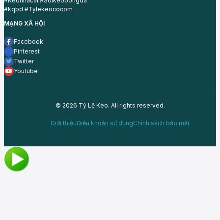
#Keonhacai #Soikeobongda
#kqbd #Tylekeococom
MẠNG XÃ HỘI
Facebook
Pinterest
Twitter
Youtube
© 2026 Tỷ Lệ Kèo. All rights reserved.
Giới thiệu
Điều khoản sử dụng
Chính sách bảo mật